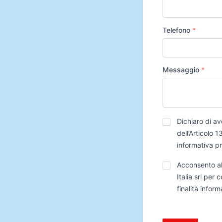
Telefono
*
Messaggio
*
Privacy
*
Dichiaro di av
dell’Articolo
informativa p
Trattamento
Acconsento al
Dati
Italia srl per
finalità infor